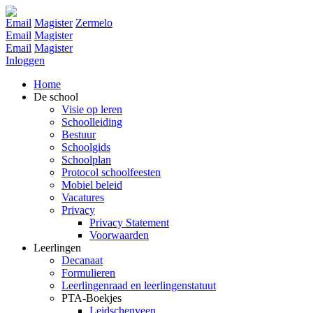
Email
Magister
Zermelo
Email
Magister
Email
Magister
Inloggen
Home
De school
Visie op leren
Schoolleiding
Bestuur
Schoolgids
Schoolplan
Protocol schoolfeesten
Mobiel beleid
Vacatures
Privacy
Privacy Statement
Voorwaarden
Leerlingen
Decanaat
Formulieren
Leerlingenraad en leerlingenstatuut
PTA-Boekjes
Leidschenveen