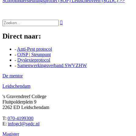
Schoolondersteuningsprofiel (SOP) Leidschenveen (SGDC) >>

Direct naar:
-
Anti-Pest protocol
-
OJSP | Steunpunt
-
Dyslexieprotocol
-
Samenwerkingsverband SWVZHW
De mentor
Leidschendam
's Gravendreef College
Fluitpolderplein 9
2262 ED Leidschendam
T:
070-4199300
E:
infogcl@sgdc.nl
Magister