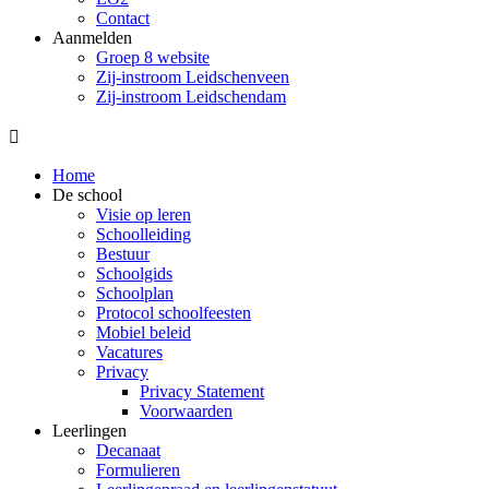
Contact
Aanmelden
Groep 8 website
Zij-instroom Leidschenveen
Zij-instroom Leidschendam

Home
De school
Visie op leren
Schoolleiding
Bestuur
Schoolgids
Schoolplan
Protocol schoolfeesten
Mobiel beleid
Vacatures
Privacy
Privacy Statement
Voorwaarden
Leerlingen
Decanaat
Formulieren