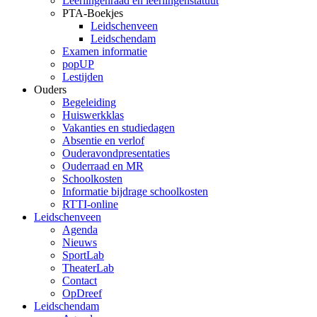
Leerlingenraad en leerlingenstatuut
PTA-Boekjes
Leidschenveen
Leidschendam
Examen informatie
popUP
Lestijden
Ouders
Begeleiding
Huiswerkklas
Vakanties en studiedagen
Absentie en verlof
Ouderavondpresentaties
Ouderraad en MR
Schoolkosten
Informatie bijdrage schoolkosten
RTTI-online
Leidschenveen
Agenda
Nieuws
SportLab
TheaterLab
Contact
OpDreef
Leidschendam