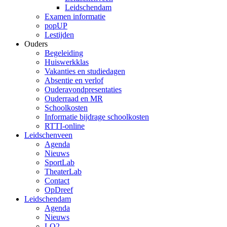
Leidschendam
Examen informatie
popUP
Lestijden
Ouders
Begeleiding
Huiswerkklas
Vakanties en studiedagen
Absentie en verlof
Ouderavondpresentaties
Ouderraad en MR
Schoolkosten
Informatie bijdrage schoolkosten
RTTI-online
Leidschenveen
Agenda
Nieuws
SportLab
TheaterLab
Contact
OpDreef
Leidschendam
Agenda
Nieuws
LO2