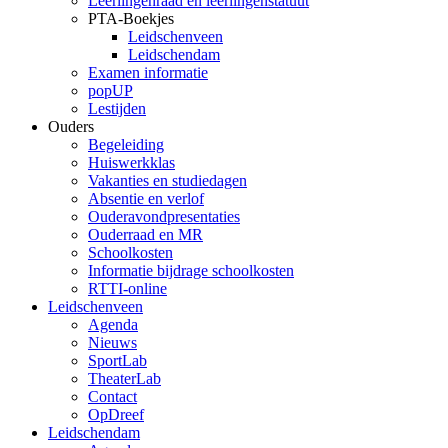
Leerlingenraad en leerlingenstatuut
PTA-Boekjes
Leidschenveen
Leidschendam
Examen informatie
popUP
Lestijden
Ouders
Begeleiding
Huiswerkklas
Vakanties en studiedagen
Absentie en verlof
Ouderavondpresentaties
Ouderraad en MR
Schoolkosten
Informatie bijdrage schoolkosten
RTTI-online
Leidschenveen
Agenda
Nieuws
SportLab
TheaterLab
Contact
OpDreef
Leidschendam