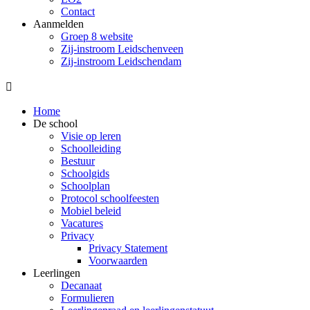
Contact
Aanmelden
Groep 8 website
Zij-instroom Leidschenveen
Zij-instroom Leidschendam

Home
De school
Visie op leren
Schoolleiding
Bestuur
Schoolgids
Schoolplan
Protocol schoolfeesten
Mobiel beleid
Vacatures
Privacy
Privacy Statement
Voorwaarden
Leerlingen
Decanaat
Formulieren