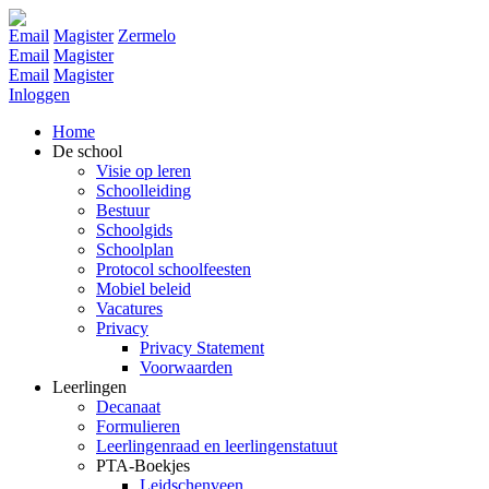
Email
Magister
Zermelo
Email
Magister
Email
Magister
Inloggen
Home
De school
Visie op leren
Schoolleiding
Bestuur
Schoolgids
Schoolplan
Protocol schoolfeesten
Mobiel beleid
Vacatures
Privacy
Privacy Statement
Voorwaarden
Leerlingen
Decanaat
Formulieren
Leerlingenraad en leerlingenstatuut
PTA-Boekjes
Leidschenveen