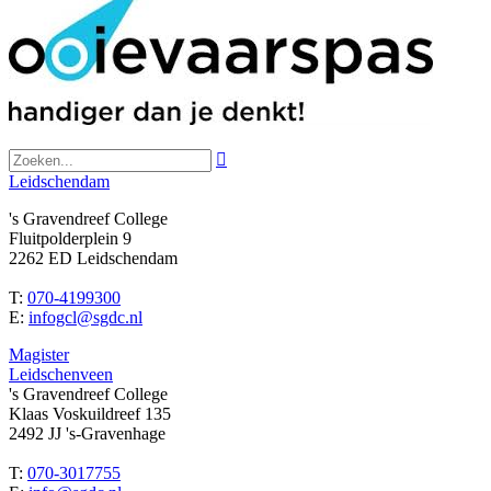

Leidschendam
's Gravendreef College
Fluitpolderplein 9
2262 ED Leidschendam
T:
070-4199300
E:
infogcl@sgdc.nl
Magister
Leidschenveen
's Gravendreef College
Klaas Voskuildreef 135
2492 JJ 's-Gravenhage
T:
070-3017755