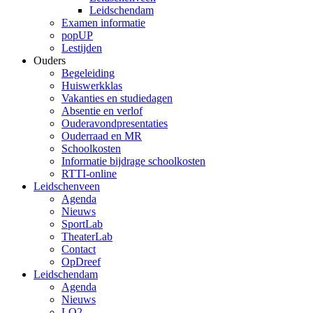
Leidschendam
Examen informatie
popUP
Lestijden
Ouders
Begeleiding
Huiswerkklas
Vakanties en studiedagen
Absentie en verlof
Ouderavondpresentaties
Ouderraad en MR
Schoolkosten
Informatie bijdrage schoolkosten
RTTI-online
Leidschenveen
Agenda
Nieuws
SportLab
TheaterLab
Contact
OpDreef
Leidschendam
Agenda
Nieuws
LO2