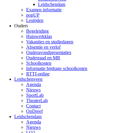
Leidschendam
Examen informatie
popUP
Lestijden
Ouders
Begeleiding
Huiswerkklas
Vakanties en studiedagen
Absentie en verlof
Ouderavondpresentaties
Ouderraad en MR
Schoolkosten
Informatie bijdrage schoolkosten
RTTI-online
Leidschenveen
Agenda
Nieuws
SportLab
TheaterLab
Contact
OpDreef
Leidschendam
Agenda
Nieuws
LO2