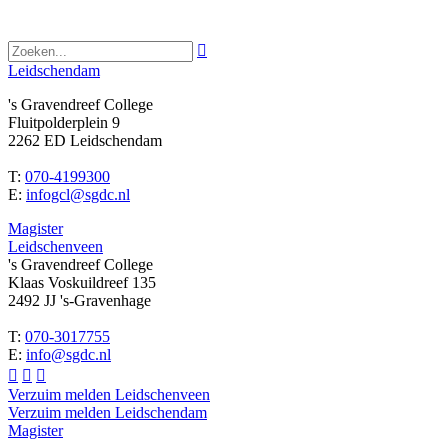

Leidschendam
's Gravendreef College
Fluitpolderplein 9
2262 ED Leidschendam
T:
070-4199300
E:
infogcl@sgdc.nl
Magister
Leidschenveen
's Gravendreef College
Klaas Voskuildreef 135
2492 JJ 's-Gravenhage
T:
070-3017755
E:
info@sgdc.nl



Verzuim melden Leidschenveen
Verzuim melden Leidschendam
Magister