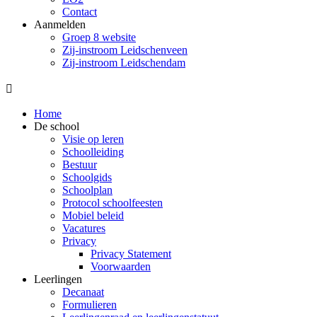
Contact
Aanmelden
Groep 8 website
Zij-instroom Leidschenveen
Zij-instroom Leidschendam

Home
De school
Visie op leren
Schoolleiding
Bestuur
Schoolgids
Schoolplan
Protocol schoolfeesten
Mobiel beleid
Vacatures
Privacy
Privacy Statement
Voorwaarden
Leerlingen
Decanaat
Formulieren