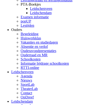
Leerlingenraad en leerlingenstatuut
PTA-Boekjes
Leidschenveen
Leidschendam
Examen informatie
popUP
Lestijden
Ouders
Begeleiding
Huiswerkklas
Vakanties en studiedagen
Absentie en verlof
Ouderavondpresentaties
Ouderraad en MR
Schoolkosten
Informatie bijdrage schoolkosten
RTTI-online
Leidschenveen
Agenda
Nieuws
SportLab
TheaterLab
Contact
OpDreef
Leidschendam