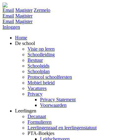
Email
Magister
Zermelo
Email
Magister
Email
Magister
Inloggen
Home
De school
Visie op leren
Schoolleiding
Bestuur
Schoolgids
Schoolplan
Protocol schoolfeesten
Mobiel beleid
Vacatures
Privacy
Privacy Statement
Voorwaarden
Leerlingen
Decanaat
Formulieren
Leerlingenraad en leerlingenstatuut
PTA-Boekjes
Leidschenveen