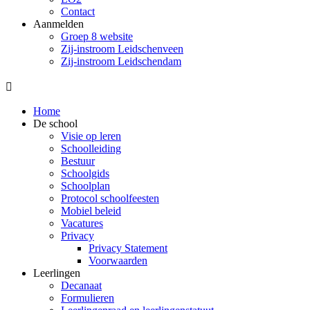
Contact
Aanmelden
Groep 8 website
Zij-instroom Leidschenveen
Zij-instroom Leidschendam

Home
De school
Visie op leren
Schoolleiding
Bestuur
Schoolgids
Schoolplan
Protocol schoolfeesten
Mobiel beleid
Vacatures
Privacy
Privacy Statement
Voorwaarden
Leerlingen
Decanaat
Formulieren