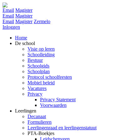
Email
Magister
Email
Magister
Email
Magister
Zermelo
Inloggen
Home
De school
Visie op leren
Schoolleiding
Bestuur
Schoolgids
Schoolplan
Protocol schoolfeesten
Mobiel beleid
Vacatures
Privacy
Privacy Statement
Voorwaarden
Leerlingen
Decanaat
Formulieren
Leerlingenraad en leerlingenstatuut
PTA-Boekjes
Leidschenveen