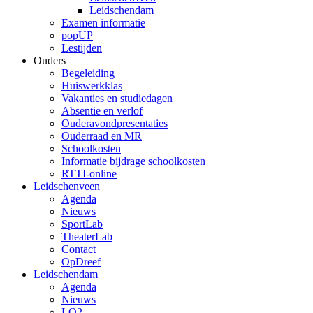
Leidschendam
Examen informatie
popUP
Lestijden
Ouders
Begeleiding
Huiswerkklas
Vakanties en studiedagen
Absentie en verlof
Ouderavondpresentaties
Ouderraad en MR
Schoolkosten
Informatie bijdrage schoolkosten
RTTI-online
Leidschenveen
Agenda
Nieuws
SportLab
TheaterLab
Contact
OpDreef
Leidschendam
Agenda
Nieuws
LO2