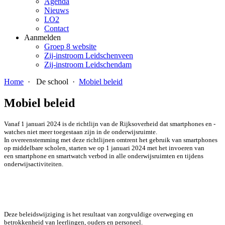
Agenda
Nieuws
LO2
Contact
Aanmelden
Groep 8 website
Zij-instroom Leidschenveen
Zij-instroom Leidschendam
Home
·
De school
·
Mobiel beleid
Mobiel beleid
Vanaf 1 januari 2024 is de richtlijn van de Rijksoverheid dat smartphones en -
watches niet meer toegestaan zijn in de onderwijsruimte.
In overeenstemming met deze richtlijnen omtrent het gebruik van
smartphones
op middelbare scholen, starten we op 1 januari 2024 met het invoeren van
een
smartphone en smartwatch verbod in alle onderwijsruimten
en tijdens
onderwijsactiviteiten.
Deze beleidswijziging is het resultaat van zorgvuldige overweging en
betrokkenheid van leerlingen, ouders en personeel.