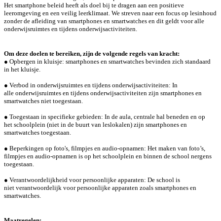
Het smartphone beleid heeft als doel bij te dragen aan een positieve
leeromgeving en een
veilig leerklimaat. We streven naar een focus op lesinhoud
zonder de afleiding van
smartphones en smartwatches en dit geldt voor alle
onderwijsruimtes en tijdens
onderwijsactiviteiten.
Om deze doelen te bereiken, zijn de volgende regels van kracht:
● Opbergen in kluisje: smartphones en smartwatches bevinden zich standaard
in het
kluisje.
● Verbod in onderwijsruimtes en tijdens onderwijsactiviteiten: In
alle
onderwijsruimtes en tijdens onderwijsactiviteiten zijn smartphones en
smartwatches
niet toegestaan.
● Toegestaan in specifieke gebieden: In de aula, centrale hal beneden en op
het
schoolplein (niet in de buurt van leslokalen) zijn smartphones en
smartwatches
toegestaan.
● Beperkingen op foto's, filmpjes en audio-opnamen: Het maken van foto’s,
filmpjes
en audio-opnamen is op het schoolplein en binnen de school nergens
toegestaan.
● Verantwoordelijkheid voor persoonlijke apparaten: De school is
niet
verantwoordelijk voor persoonlijke apparaten zoals smartphones en
smartwatches.
Maatregelen: