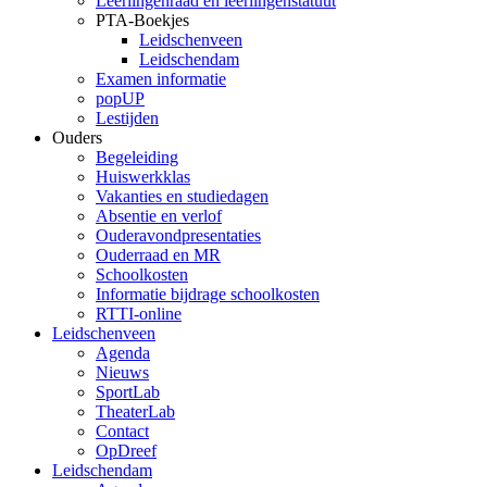
Leerlingenraad en leerlingenstatuut
PTA-Boekjes
Leidschenveen
Leidschendam
Examen informatie
popUP
Lestijden
Ouders
Begeleiding
Huiswerkklas
Vakanties en studiedagen
Absentie en verlof
Ouderavondpresentaties
Ouderraad en MR
Schoolkosten
Informatie bijdrage schoolkosten
RTTI-online
Leidschenveen
Agenda
Nieuws
SportLab
TheaterLab
Contact
OpDreef
Leidschendam