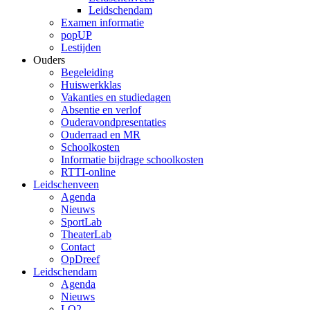
Leidschendam
Examen informatie
popUP
Lestijden
Ouders
Begeleiding
Huiswerkklas
Vakanties en studiedagen
Absentie en verlof
Ouderavondpresentaties
Ouderraad en MR
Schoolkosten
Informatie bijdrage schoolkosten
RTTI-online
Leidschenveen
Agenda
Nieuws
SportLab
TheaterLab
Contact
OpDreef
Leidschendam
Agenda
Nieuws
LO2