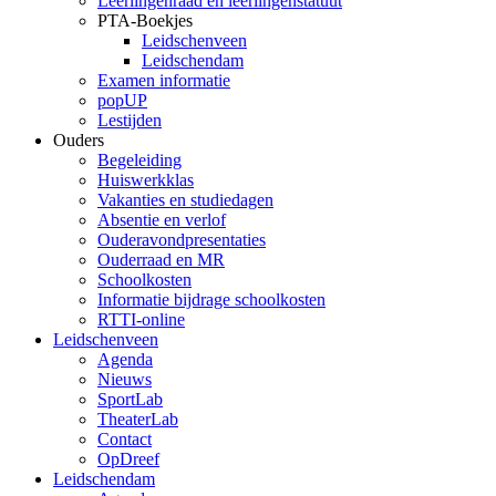
Leerlingenraad en leerlingenstatuut
PTA-Boekjes
Leidschenveen
Leidschendam
Examen informatie
popUP
Lestijden
Ouders
Begeleiding
Huiswerkklas
Vakanties en studiedagen
Absentie en verlof
Ouderavondpresentaties
Ouderraad en MR
Schoolkosten
Informatie bijdrage schoolkosten
RTTI-online
Leidschenveen
Agenda
Nieuws
SportLab
TheaterLab
Contact
OpDreef
Leidschendam