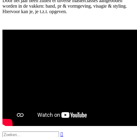
Door het jaar heen zullen er diverse masterclasses aangeboden
worden in de vakken: band, pr & vormgeving, visagie & styling.
Hiervoor kan je, je t.z.t. opgeven.
