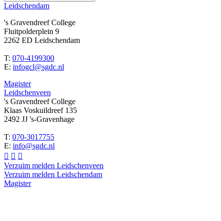
Leidschendam
's Gravendreef College
Fluitpolderplein 9
2262 ED Leidschendam
T:
070-4199300
E:
infogcl@sgdc.nl
Magister
Leidschenveen
's Gravendreef College
Klaas Voskuildreef 135
2492 JJ 's-Gravenhage
T:
070-3017755
E:
info@sgdc.nl



Verzuim melden Leidschenveen
Verzuim melden Leidschendam
Magister