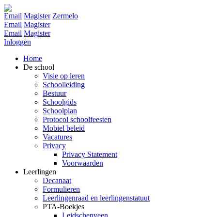
Email
Magister
Zermelo
Email
Magister
Email
Magister
Inloggen
Home
De school
Visie op leren
Schoolleiding
Bestuur
Schoolgids
Schoolplan
Protocol schoolfeesten
Mobiel beleid
Vacatures
Privacy
Privacy Statement
Voorwaarden
Leerlingen
Decanaat
Formulieren
Leerlingenraad en leerlingenstatuut
PTA-Boekjes
Leidschenveen