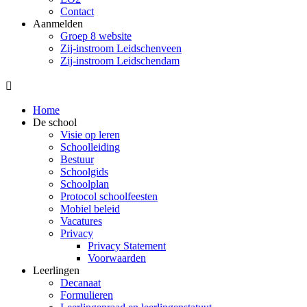
Contact
Aanmelden
Groep 8 website
Zij-instroom Leidschenveen
Zij-instroom Leidschendam

Home
De school
Visie op leren
Schoolleiding
Bestuur
Schoolgids
Schoolplan
Protocol schoolfeesten
Mobiel beleid
Vacatures
Privacy
Privacy Statement
Voorwaarden
Leerlingen
Decanaat
Formulieren