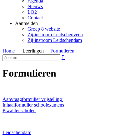
Agenda
Nieuws
LO2
Contact
Aanmelden
Groep 8 website
Zij-instroom Leidschenveen
Zij-instroom Leidschendam
Home
·
Leerlingen
·
Formulieren

Formulieren
Aanvraagformulier vrijstelling
Inhaalformulier schoolexamens
Kwaliteitscholen
Leidschendam