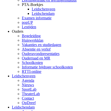
Leerlingenraad en leerlingenstatuut
PTA-Boekjes
Leidschenveen
Leidschendam
Examen informatie
popUP
Lestijden
Ouders
Begeleiding
Huiswerkklas
Vakanties en studiedagen
Absentie en verlof
Ouderavondpresentaties
Ouderraad en MR
Schoolkosten
Informatie bijdrage schoolkosten
RTTI-online
Leidschenveen
Agenda
Nieuws
SportLab
TheaterLab
Contact
OpDreef
Leidschendam