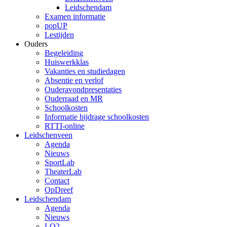
Leidschendam
Examen informatie
popUP
Lestijden
Ouders
Begeleiding
Huiswerkklas
Vakanties en studiedagen
Absentie en verlof
Ouderavondpresentaties
Ouderraad en MR
Schoolkosten
Informatie bijdrage schoolkosten
RTTI-online
Leidschenveen
Agenda
Nieuws
SportLab
TheaterLab
Contact
OpDreef
Leidschendam
Agenda
Nieuws
LO2