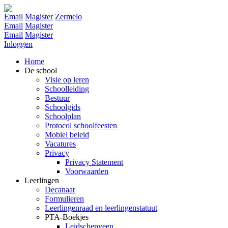
Email
Magister
Zermelo
Email
Magister
Email
Magister
Inloggen
Home
De school
Visie op leren
Schoolleiding
Bestuur
Schoolgids
Schoolplan
Protocol schoolfeesten
Mobiel beleid
Vacatures
Privacy
Privacy Statement
Voorwaarden
Leerlingen
Decanaat
Formulieren
Leerlingenraad en leerlingenstatuut
PTA-Boekjes
Leidschenveen