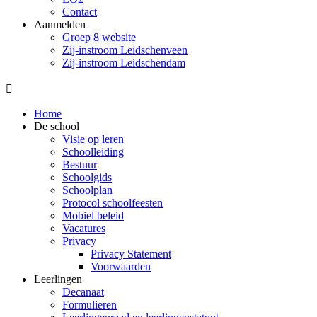
Contact
Aanmelden
Groep 8 website
Zij-instroom Leidschenveen
Zij-instroom Leidschendam

Home
De school
Visie op leren
Schoolleiding
Bestuur
Schoolgids
Schoolplan
Protocol schoolfeesten
Mobiel beleid
Vacatures
Privacy
Privacy Statement
Voorwaarden
Leerlingen
Decanaat
Formulieren