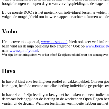
hoogte brengen van open dagen van vervolgopleidingen, de stage in d
Bij de meeste ROC's is het mogelijk om individueel lessen te volgen
volgen de mogelijkheid om in twee stappen er achter te komen wat de 
Vmbo
Het nieuwe mbo-portaal,
www.kiesmbo.nl
, biedt ook zeer veel info
baan vind als ik mijn opleiding heb afgerond? Ook op
www.bekijkjet
naar
www.spirit4you.nl
.
Wat zijn de toelatingseisen voor het mbo? De rijksoverheid heeft het samengevat
Havo
In havo-3 kiest elke leerling een profiel en vakkenpakket. Om een g
leerlingen, heeft de mentor met elke leerling individuele gesprekjes o
In havo-4 en -5 zijn leerlingen bezig met het maken van een studiek
daarnaast belangrijk dat de leerling in de weekenden Open Dagen be
vragen bij de decaan. Wanneer leerlingen veel moeite hebben met het