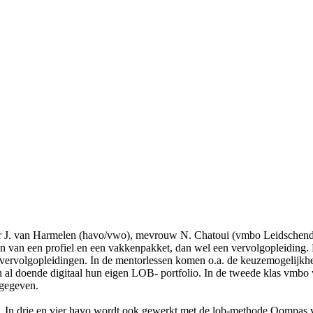
heer J. van Harmelen (havo/vwo), mevrouw N. Chatoui (vmbo Leidsch
kiezen van een profiel en een vakkenpakket, dan wel een vervolgopleidi
vervolgopleidingen. In de mentorlessen komen o.a. de keuzemogelijkhed
en al doende digitaal hun eigen LOB- portfolio. In de tweede klas vmbo
mgegeven.
 In drie en vier havo wordt ook gewerkt met de lob-methode Qompas vo