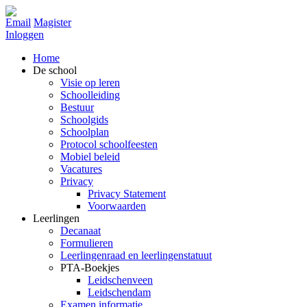
Email
Magister
Inloggen
Home
De school
Visie op leren
Schoolleiding
Bestuur
Schoolgids
Schoolplan
Protocol schoolfeesten
Mobiel beleid
Vacatures
Privacy
Privacy Statement
Voorwaarden
Leerlingen
Decanaat
Formulieren
Leerlingenraad en leerlingenstatuut
PTA-Boekjes
Leidschenveen
Leidschendam
Examen informatie