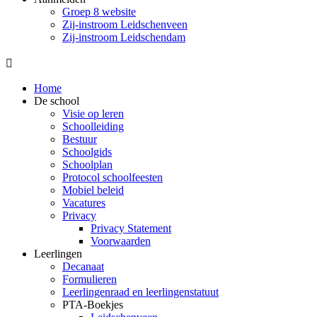
Groep 8 website
Zij-instroom Leidschenveen
Zij-instroom Leidschendam

Home
De school
Visie op leren
Schoolleiding
Bestuur
Schoolgids
Schoolplan
Protocol schoolfeesten
Mobiel beleid
Vacatures
Privacy
Privacy Statement
Voorwaarden
Leerlingen
Decanaat
Formulieren
Leerlingenraad en leerlingenstatuut
PTA-Boekjes