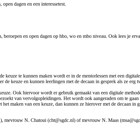
n, open dagen en een interessetest.
ngen, beroepen en open dagen op hbo, wo en mbo niveau. Ook lees je erv
ede keuze te kunnen maken wordt er in de mentorlessen met een digita
ver de keuze en kunnen leerlingen met de decaan in gesprek als ze erg t
iekeuze. Ook hiervoor wordt er gebruik gemaakt van een digitale metho
 bezoekt van vervolgopleidingen. Het wordt ook aangeraden om te gaan 
t het maken van een keuze, dan kunnen ze hierover met de decaan in g
.nl), mevrouw N. Chatoui (cht@sgdc.nl) of mevrouw N. Maas (msa@sgd