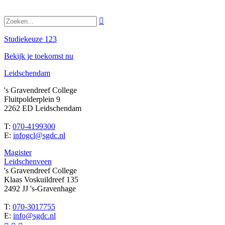

Studiekeuze 123
Bekijk je toekomst nu
Leidschendam
's Gravendreef College
Fluitpolderplein 9
2262 ED Leidschendam
T:
070-4199300
E:
infogcl@sgdc.nl
Magister
Leidschenveen
's Gravendreef College
Klaas Voskuildreef 135
2492 JJ 's-Gravenhage
T:
070-3017755
E:
info@sgdc.nl