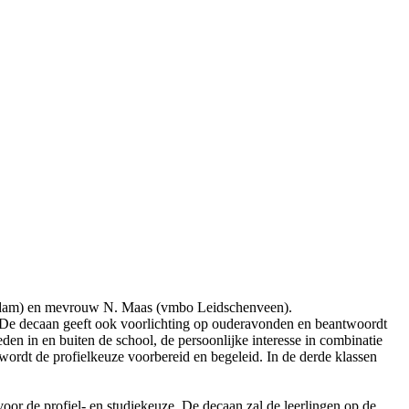
endam) en mevrouw N. Maas (vmbo Leidschenveen).
ng. De decaan geeft ook voorlichting op ouderavonden en beantwoordt
en in en buiten de school, de persoonlijke interesse in combinatie
 wordt de profielkeuze voorbereid en begeleid. In de derde klassen
or de profiel- en studiekeuze. De decaan zal de leerlingen op de