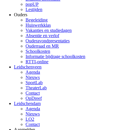
popUP
Lestijden
Ouders
Begeleiding
Huiswerkklas
Vakanties en studiedagen
Absentie en verlof
Ouderavondpresentaties
Ouderraad en MR
Schoolkosten
Informatie bijdrage schoolkosten
RTTI-online
Leidschenveen
Agenda
Nieuws
SportLab
TheaterLab
Contact
OpDreef
Leidschendam
Agenda
Nieuws
LO2
Contact
Aanmelden