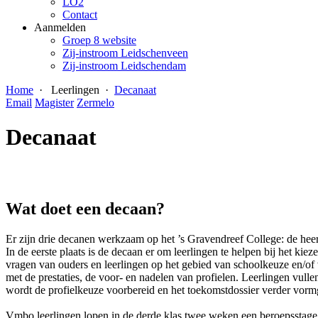
LO2
Contact
Aanmelden
Groep 8 website
Zij-instroom Leidschenveen
Zij-instroom Leidschendam
Home
·
Leerlingen
·
Decanaat
Email
Magister
Zermelo
Decanaat
Wat doet een decaan?
Er zijn drie decanen werkzaam op het ’s Gravendreef College: de 
In de eerste plaats is de decaan er om leerlingen te helpen bij het 
vragen van ouders en leerlingen op het gebied van schoolkeuze en/of 
met de prestaties, de voor- en nadelen van profielen. Leerlingen vull
wordt de profielkeuze voorbereid en het toekomstdossier verder vor
Vmbo leerlingen lopen in de derde klas twee weken een beroepsstage.