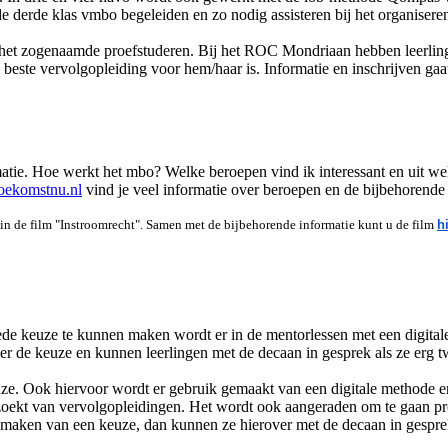
e derde klas vmbo begeleiden en zo nodig assisteren bij het organise
, het zogenaamde proefstuderen. Bij het ROC Mondriaan hebben leerlinge
beste vervolgopleiding voor hem/haar is. Informatie en inschrijven gaa
rmatie. Hoe werkt het mbo? Welke beroepen vind ik interessant en uit we
oekomstnu.nl
vind je veel informatie over beroepen en de bijbehorende
 in de film "Instroomrecht". Samen met de bijbehorende informatie kunt u de film
h
oede keuze te kunnen maken wordt er in de mentorlessen met een digit
ver de keuze en kunnen leerlingen met de decaan in gesprek als ze erg t
euze. Ook hiervoor wordt er gebruik gemaakt van een digitale methode 
zoekt van vervolgopleidingen. Het wordt ook aangeraden om te gaan pr
 maken van een keuze, dan kunnen ze hierover met de decaan in gespre