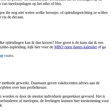
ren van meeloopdagen op het mbo of hbo.
n die nog niet weten welke beroeps- of opleidingsrichting ze willen
t via de decaan.
lke opleidingen kan ik dan kiezen? Hoe groot is de kans dat ik een
 (mbo-)opleiding, kijk hier voor de
MBO open dagen kalender
of ga
ier
vinden.
ale methode gewerkt. Daarnaast geven vakdocenten advies aan de
wijfelen over hun profielkeuze.
en worden er door de mentor individuele gesprekken gevoerd. Het is
oefstuderen of meelopen, de leerlingen kunnen hier toestemming voor
k.