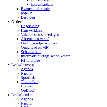
Leidschenveen
Leidschendam
Examen informatie
popUP
Lestijden
Ouders
Begeleiding
Huiswerkklas
Vakanties en studiedagen
Absentie en verlof
Ouderavondpresentaties
Ouderraad en MR
Schoolkosten
Informatie bijdrage schoolkosten
RTTI-online
Leidschenveen
Agenda
Nieuws
SportLab
TheaterLab
Contact
OpDreef
Leidschendam
Agenda
Nieuws