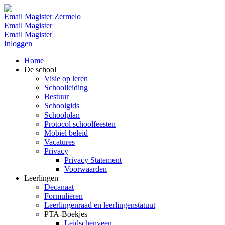
Email
Magister
Zermelo
Email
Magister
Email
Magister
Inloggen
Home
De school
Visie op leren
Schoolleiding
Bestuur
Schoolgids
Schoolplan
Protocol schoolfeesten
Mobiel beleid
Vacatures
Privacy
Privacy Statement
Voorwaarden
Leerlingen
Decanaat
Formulieren
Leerlingenraad en leerlingenstatuut
PTA-Boekjes
Leidschenveen