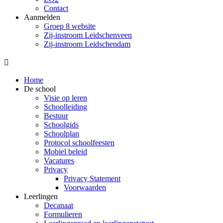
Contact
Aanmelden
Groep 8 website
Zij-instroom Leidschenveen
Zij-instroom Leidschendam

Home
De school
Visie op leren
Schoolleiding
Bestuur
Schoolgids
Schoolplan
Protocol schoolfeesten
Mobiel beleid
Vacatures
Privacy
Privacy Statement
Voorwaarden
Leerlingen
Decanaat
Formulieren