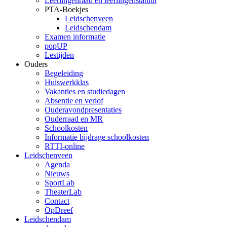
Leerlingenraad en leerlingenstatuut
PTA-Boekjes
Leidschenveen
Leidschendam
Examen informatie
popUP
Lestijden
Ouders
Begeleiding
Huiswerkklas
Vakanties en studiedagen
Absentie en verlof
Ouderavondpresentaties
Ouderraad en MR
Schoolkosten
Informatie bijdrage schoolkosten
RTTI-online
Leidschenveen
Agenda
Nieuws
SportLab
TheaterLab
Contact
OpDreef
Leidschendam