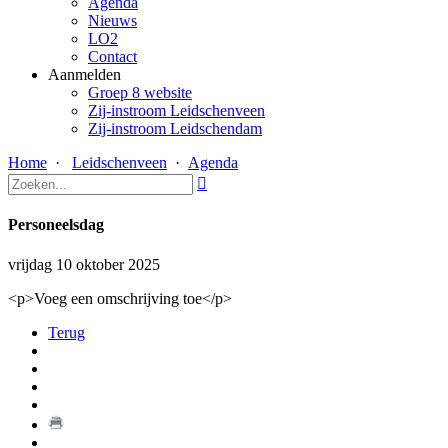
Agenda
Nieuws
LO2
Contact
Aanmelden
Groep 8 website
Zij-instroom Leidschenveen
Zij-instroom Leidschendam
Home
·
Leidschenveen
·
Agenda

Personeelsdag
vrijdag 10 oktober 2025
<p>Voeg een omschrijving toe</p>
Terug